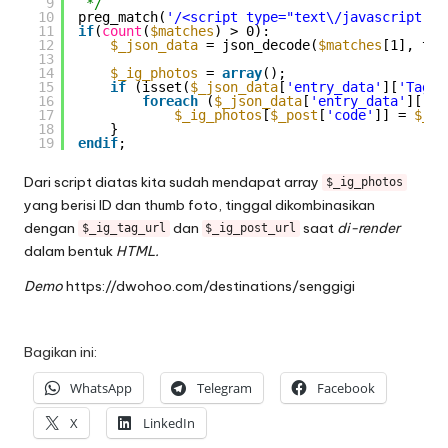
9
*/
10
preg_match(
'/<script type="text\/javascript">w
11
if
(
count
(
$matches
) > 0):
12
$_json_data
= json_decode(
$matches
[1], tru
13
14
$_ig_photos
= 
array
();
15
if
(isset(
$_json_data
[
'entry_data'
][
'TagPa
16
foreach
(
$_json_data
[
'entry_data'
][
'Ta
17
$_ig_photos
[
$_post
[
'code'
]] = 
$_po
18
}
19
endif
;
Dari script diatas kita sudah mendapat array
$_ig_photos
yang berisi ID dan thumb foto, tinggal dikombinasikan
dengan
dan
saat
di-render
$_ig_tag_url
$_ig_post_url
dalam bentuk
HTML.
Demo
https://dwohoo.com/destinations/senggigi
Bagikan ini:
WhatsApp
Telegram
Facebook
X
LinkedIn