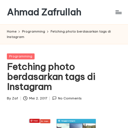
Ahmad Zafrullah
Skip
to
Work
content
to
Home
Programming
Fetching photo berdasarkan tags di
Learn
Instagram
is
better
than
Posted
Programming
Learn
in
Fetching photo
how
berdasarkan tags di
to
Work
Instagram
By
Zaf
Mei 2, 2017
No Comments
Posted
by