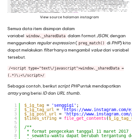
View source halaman instagram
Semua data item disimpan dalam
variabel
dalam format
JSON
, dengan
window._sharedData
menggunakan
regular expression
(
di
PHP
) kita
preg_match()
dapat melakukan
filter
hanya mengambil
value
dari variabel
tersebut.
/<script type="text\/javascript">window._sharedData =
(.*)\;<\/script>/
Sebagai contoh, berikut
script PHP
untuk mendapatkan
array
yang berisi
ID
dan
URL thumb.
1
$_ig_tag
= 
'senggigi'
;
2
$_ig_tag_url
= 
'
https://www.instagram.com/expl
3
$_ig_post_url
= 
'
https://www.instagram.com/p/
'
4
$lines_string
= 
file_get_contents
(
$_ig_tag_url
5
6
/**
7
* format pengecekan tanggal 11 maret 2017
8
* sewaktu-waktu dapat berubah tergantung deve