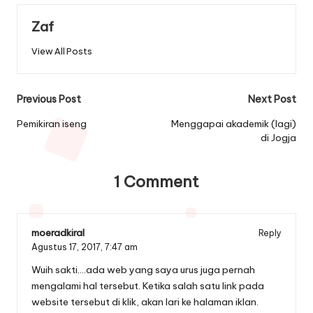
Zaf
View All Posts
Post
Previous Post
Next Post
navigation
Pemikiran iseng
Menggapai akademik (lagi)
di Jogja
1 Comment
moeradkiral
Reply
Agustus 17, 2017,
7:47 am
Wuih sakti….ada web yang saya urus juga pernah
mengalami hal tersebut. Ketika salah satu link pada
website tersebut di klik, akan lari ke halaman iklan.