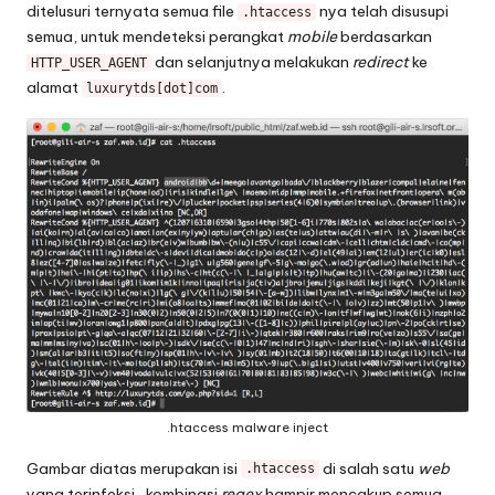
ditelusuri ternyata semua file
nya telah disusupi
.htaccess
semua, untuk mendeteksi perangkat
mobile
berdasarkan
dan selanjutnya melakukan
redirect
ke
HTTP_USER_AGENT
alamat
.
luxurytds[dot]com
.htaccess malware inject
Gambar diatas merupakan isi
di salah satu
web
.htaccess
yang terinfeksi, kombinasi
regex
hampir mencakup semua