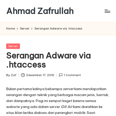
Ahmad Zafrullah
Skip
to
Work
content
to
Home
Server
Serangan Adware via .htaccess
Learn
is
better
Posted
Server
than
in
Serangan Adware via
Learn
how
.htaccess
to
Work
By
Zaf
Desember 17, 2016
1 Comment
Posted
by
Bukan pertama kalinya beberapa
server
kami mendapatkan
serangan dengan teknik yang berbagai macam jenis, bentuk,
dan dampaknya. Pagi ini sempat kaget karena semua
website yang ada dalam server
Gili Air
kami diarahkan ke
situs iklan ketika diakses dari perangkat
mobile
. Saat