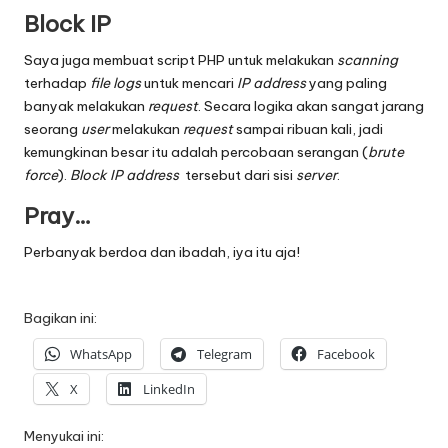
Block IP
Saya juga membuat
script PHP
untuk melakukan
scanning
terhadap
file logs
untuk mencari
IP address
yang paling
banyak melakukan
request
. Secara logika akan sangat jarang
seorang
user
melakukan
request
sampai ribuan kali, jadi
kemungkinan besar itu adalah percobaan serangan (
brute
force
).
Block IP address
tersebut dari sisi
server
.
Pray…
Perbanyak berdoa dan ibadah, iya itu aja!
Bagikan ini:
WhatsApp
Telegram
Facebook
X
LinkedIn
Menyukai ini: