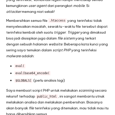
kemungkinan
user agent
dari perangkat
mobile
. Si
attacker
memang niat sekali!
Membersihkan semua file
yang terinfeksi tidak
.htaccess
menyelesaikan masalah, sewaktu-waktu file tersebut dapat
terinfeksi kembali oleh suatu
trigger
.
Trigger
yang dimaksud
bisa jadi disisipkan juga dalam
file sistem
yang terkait
dengan sebuah halaman
website
. Beberapa kata kunci yang
sering saya temukan dalam
script PHP
yang terinfeksi
malware
adalah:
eval(
eval(base64_encode(
(perlu analisis lagi)
$GLOBALS[
Saya membuat
script PHP
untuk melakukan
scanning
secara
rekursif terhadap
, ini sangat membantu utnuk
public_html
melakukan analisa dan melakukan pembersihan. Biasanya
akan banyak
file
terinfeksi yang ditemukan, mau tidak mau itu
harus dibersihkan semua.