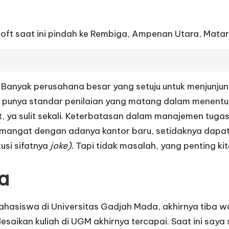
oft
saat ini pindah ke Rembiga, Ampenan Utara, Mata
.
 Banyak perusahana besar yang setuju untuk menjunjung
a punya standar penilaian yang matang dalam menentu
it, ya sulit sekali. Keterbatasan dalam manajemen tug
semangat dengan adanya kantor baru, setidaknya dapat
usi sifatnya
joke).
Tapi tidak masalah, yang penting k
a
mahasiswa di
Universitas Gadjah Mada
, akhirnya tiba
saikan kuliah di UGM akhirnya tercapai. Saat ini say