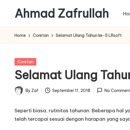
Ahmad Zafrullah
Ho
Skip
to
Work
content
to
Home
Coretan
Selamat Ulang Tahun ke-5 LRsoft
Learn
is
better
Posted
Coretan
than
in
Selamat Ulang Tahu
Learn
how
By
Zaf
September 11, 2018
No Comment
to
Posted
Work
by
Seperti biasa, rutinitas tahunan. Beberapa hal 
telah tercapai sesuai dengan harapan yang sa