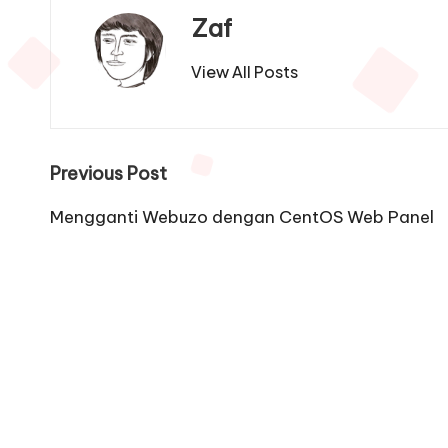
Zaf
View All Posts
Post
Previous Post
navigation
Mengganti Webuzo dengan CentOS Web Panel