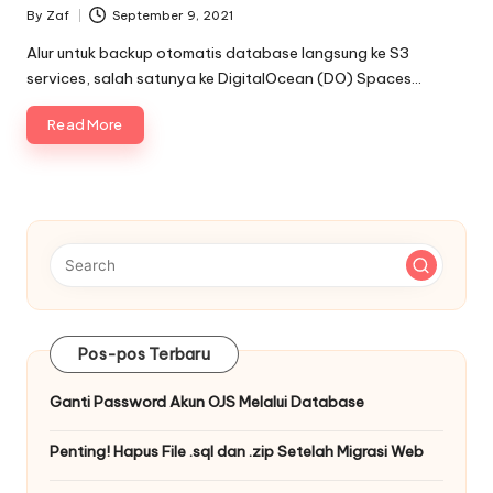
By
Zaf
September 9, 2021
Posted
by
Alur untuk backup otomatis database langsung ke S3
services, salah satunya ke DigitalOcean (DO) Spaces…
Read More
Pos-pos Terbaru
Ganti Password Akun OJS Melalui Database
Penting! Hapus File .sql dan .zip Setelah Migrasi Web