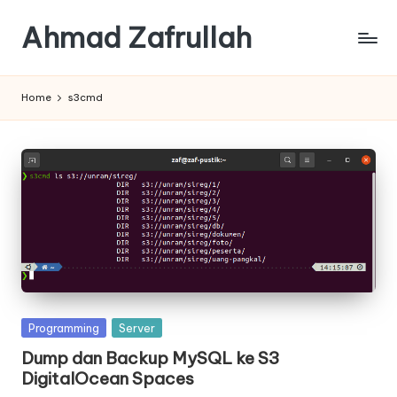
Ahmad Zafrullah
Skip
to
Work
content
to
Home
s3cmd
Learn
is
better
than
Learn
how
to
Work
Posted
Programming
Server
in
Dump dan Backup MySQL ke S3
DigitalOcean Spaces