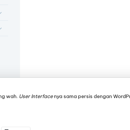
ng wah.
User Interface
nya sama persis dengan
WordP