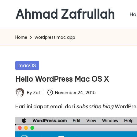
Ahmad Zafrullah
Ho
Skip
to
Work
content
to
Home
wordpress mac app
Learn
is
better
Posted
macOS
than
in
Hello WordPress Mac OS X
Learn
how
By
Zaf
November 24, 2015
Posted
to
by
Work
Hari ini dapat email dari
subscribe blog
WordPre