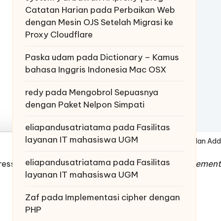
Catatan Harian
pada
Perbaikan Web
dengan Mesin OJS Setelah Migrasi ke
Proxy Cloudflare
Paska udam
pada
Dictionary – Kamus
bahasa Inggris Indonesia Mac OSX
redy
pada
Mengobrol Sepuasnya
dengan Paket Nelpon Simpati
eliapandusatriatama
pada
Fasilitas
layanan IT mahasiswa UGM
Tampilan Add
eliapandusatriatama
pada
Fasilitas
ress.com
dengan
Jetpack
-nya. Mulai dari
management 
layanan IT mahasiswa UGM
Zaf
pada
Implementasi cipher dengan
PHP