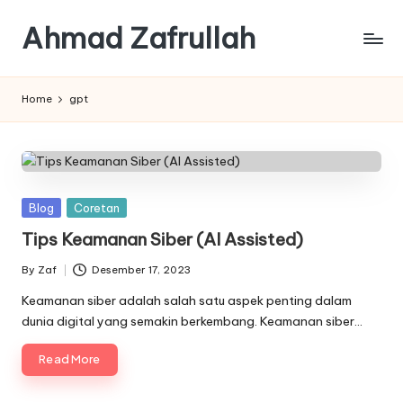
Ahmad Zafrullah
Skip
to
Work
content
to
Home
gpt
Learn
is
better
than
Learn
Posted
Blog
Coretan
how
in
to
Tips Keamanan Siber (AI Assisted)
Work
By
Zaf
Desember 17, 2023
Posted
by
Keamanan siber adalah salah satu aspek penting dalam
dunia digital yang semakin berkembang. Keamanan siber…
Read More