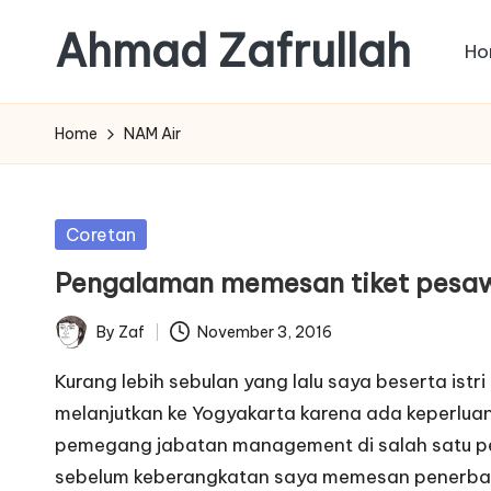
Ahmad Zafrullah
Ho
Skip
to
Work
content
to
Home
NAM Air
Learn
is
better
Posted
Coretan
than
in
Pengalaman memesan tiket pesa
Learn
how
By
Zaf
November 3, 2016
Posted
to
by
Work
Kurang lebih sebulan yang lalu saya beserta istri
melanjutkan ke Yogyakarta karena ada keperluan 
pemegang jabatan management di salah satu per
sebelum keberangkatan saya memesan penerban