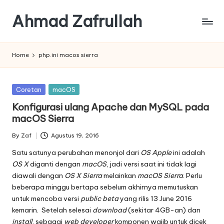
Ahmad Zafrullah
Skip
to
Work
content
to
Home
php.ini macos sierra
Learn
is
better
Posted
Coretan
macOS
than
in
Konfigurasi ulang Apache dan MySQL pada
Learn
macOS Sierra
how
to
By
Zaf
Agustus 19, 2016
Work
Posted
by
Satu satunya perubahan menonjol dari
OS Apple
ini adalah
OS X
diganti dengan
macOS
, jadi versi saat ini tidak lagi
diawali dengan
OS X Sierra
melainkan
macOS Sierra
. Perlu
beberapa minggu bertapa sebelum akhirnya memutuskan
untuk mencoba versi
public beta
yang rilis
13 June 2016
kemarin. Setelah selesai
download
(sekitar 4GB-an) dan
install
, sebagai
web developer
komponen wajib untuk dicek