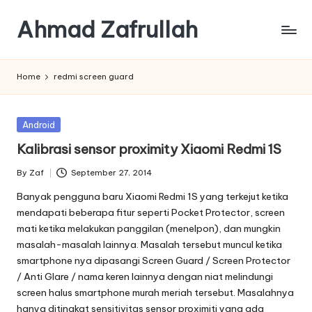
Ahmad Zafrullah
Skip
to
Work
content
to
Home
redmi screen guard
Learn
is
better
Posted
Android
than
in
Kalibrasi sensor proximity Xiaomi Redmi 1S
Learn
how
By
Zaf
September 27, 2014
to
Posted
by
Work
Banyak pengguna baru Xiaomi Redmi 1S yang terkejut ketika
mendapati beberapa fitur seperti Pocket Protector, screen
mati ketika melakukan panggilan (menelpon), dan mungkin
masalah-masalah lainnya. Masalah tersebut muncul ketika
smartphone nya dipasangi Screen Guard / Screen Protector
/ Anti Glare / nama keren lainnya dengan niat melindungi
screen halus smartphone murah meriah tersebut. Masalahnya
hanya ditingkat sensitivitas sensor proximiti yang ada