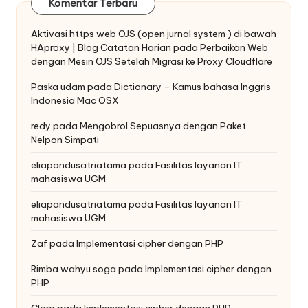
Komentar Terbaru
Aktivasi https web OJS (open jurnal system ) di bawah
HAproxy | Blog Catatan Harian
pada
Perbaikan Web
dengan Mesin OJS Setelah Migrasi ke Proxy Cloudflare
Paska udam
pada
Dictionary – Kamus bahasa Inggris
Indonesia Mac OSX
redy
pada
Mengobrol Sepuasnya dengan Paket
Nelpon Simpati
eliapandusatriatama
pada
Fasilitas layanan IT
mahasiswa UGM
eliapandusatriatama
pada
Fasilitas layanan IT
mahasiswa UGM
Zaf
pada
Implementasi cipher dengan PHP
Rimba wahyu soga
pada
Implementasi cipher dengan
PHP
Clara
pada
Implementasi cipher dengan PHP