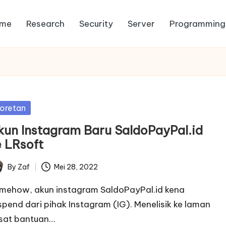
me
Research
Security
Server
Programming
sted
oretan
kun Instagram Baru SaldoPayPal.id
e LRsoft
By
Zaf
Mei 28, 2022
ted
mehow, akun instagram SaldoPayPal.id kena
spend dari pihak Instagram (IG). Menelisik ke laman
sat bantuan…