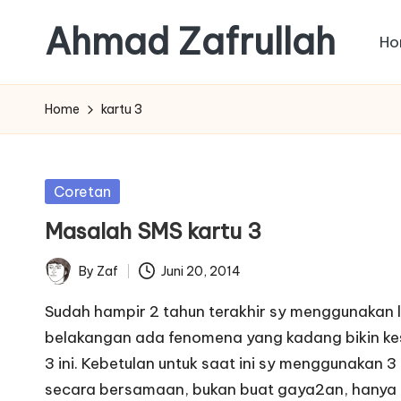
Ahmad Zafrullah
Ho
Skip
to
Work
content
to
Home
kartu 3
Learn
is
better
Posted
Coretan
than
in
Masalah SMS kartu 3
Learn
how
By
Zaf
Juni 20, 2014
Posted
to
by
Work
Sudah hampir 2 tahun terakhir sy menggunakan 
belakangan ada fenomena yang kadang bikin ke
3 ini. Kebetulan untuk saat ini sy menggunakan 3
secara bersamaan, bukan buat gaya2an, hanya 