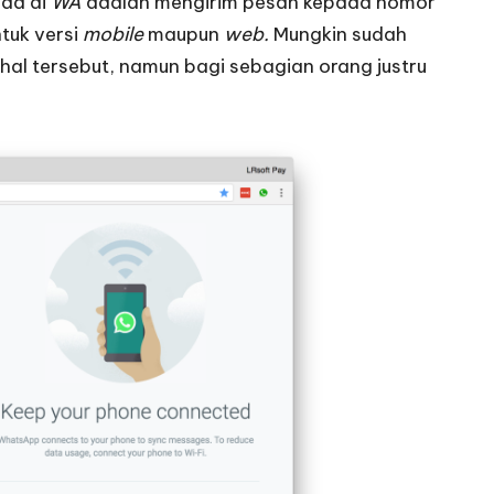
ada di
WA
adalah mengirim pesan kepada nomor
tuk versi
mobile
maupun
web.
Mungkin sudah
hal tersebut, namun bagi sebagian orang justru