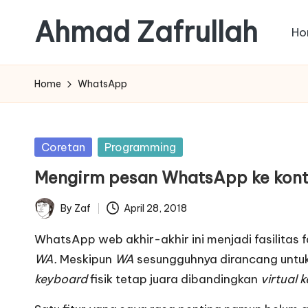
Ahmad Zafrullah
Ho
Skip
to
Work
content
to
Home
WhatsApp
Learn
is
better
Posted
Coretan
Programming
than
in
Mengirm pesan WhatsApp ke kont
Learn
how
By
Zaf
April 28, 2018
Posted
to
by
Work
WhatsApp web
akhir-akhir ini menjadi fasilitas 
WA.
Meskipun
WA
sesungguhnya dirancang untu
keyboard
fisik tetap juara dibandingkan
virtual 