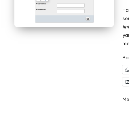
Ha
se
lin
ya
me
Bag
Me