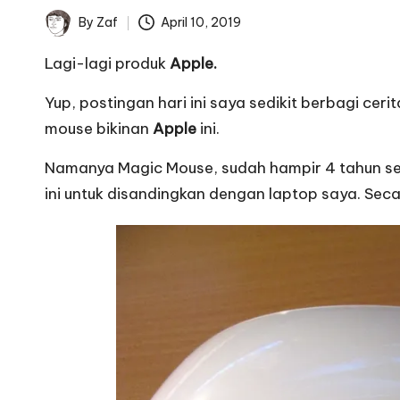
By
Zaf
April 10, 2019
Posted
by
Lagi-lagi produk
Apple.
Yup, postingan hari ini saya sedikit berbagi c
mouse bikinan
Apple
ini.
Namanya
Magic Mouse
, sudah hampir 4 tahun se
ini untuk disandingkan dengan
laptop saya
. Sec