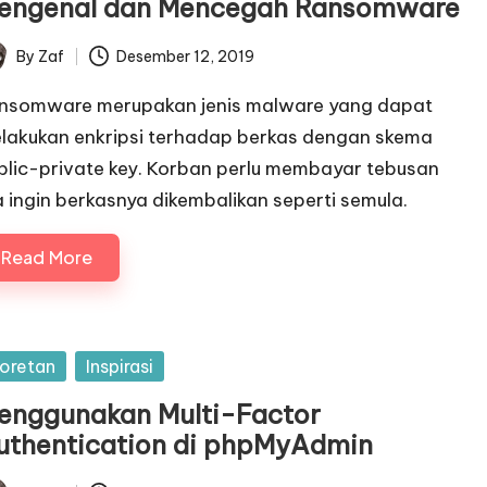
engenal dan Mencegah Ransomware
By
Zaf
Desember 12, 2019
ted
nsomware merupakan jenis malware yang dapat
lakukan enkripsi terhadap berkas dengan skema
blic-private key. Korban perlu membayar tebusan
ka ingin berkasnya dikembalikan seperti semula.
Read More
sted
oretan
Inspirasi
enggunakan Multi-Factor
uthentication di phpMyAdmin