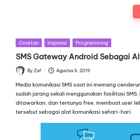
Posted
Coretan
Inspirasi
Programming
in
SMS Gateway Android Sebagai Al
By
Zaf
Agustus 6, 2019
Posted
by
Media komunikasi SMS saat ini memang cenderun
sudah jarang sekali menggunakan fasilitasi SMS.
ditawarkan, dan tentunya free, membuat user le
tersebut sebagai alat komunikasi sehari-hari.