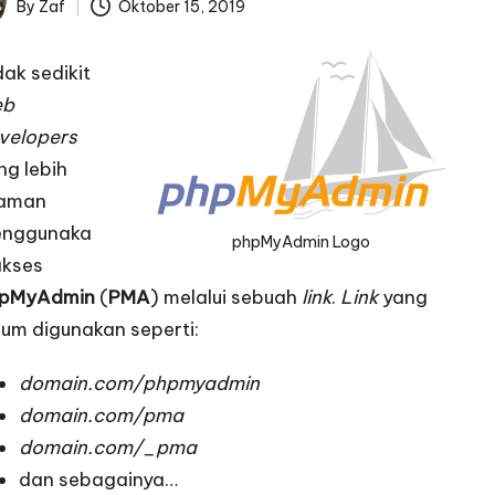
By
Zaf
Oktober 15, 2019
ted
dak sedikit
eb
velopers
ng lebih
aman
nggunaka
phpMyAdmin Logo
akses
pMyAdmin
(
PMA
) melalui sebuah
link
.
Link
yang
um digunakan seperti:
domain.com/phpmyadmin
domain.com/pma
domain.com/_pma
dan sebagainya…