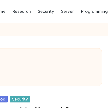
me
Research
Security
Server
Programming
sted
log
Security