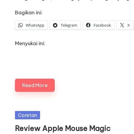
Bagikan ini:
WhatsApp
Telegram
Facebook
X
Menyukai ini:
Read More
Posted
Coretan
in
Review Apple Mouse Magic