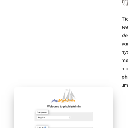
Pos
by
Ti
w
de
ya
ny
me
n 
ph
um