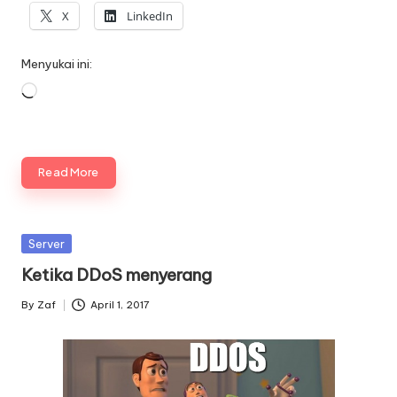
X
LinkedIn
Menyukai ini:
Memuat...
Read More
Posted
Server
in
Ketika DDoS menyerang
By
Zaf
April 1, 2017
Posted
by