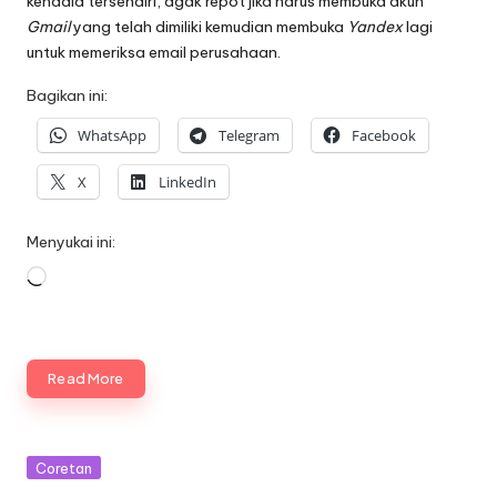
kendala tersendiri, agak repot jika harus membuka akun
Gmail
yang telah dimiliki kemudian membuka
Yandex
lagi
untuk memeriksa email perusahaan.
Bagikan ini:
WhatsApp
Telegram
Facebook
X
LinkedIn
Menyukai ini:
Memuat...
Read More
Posted
Coretan
in