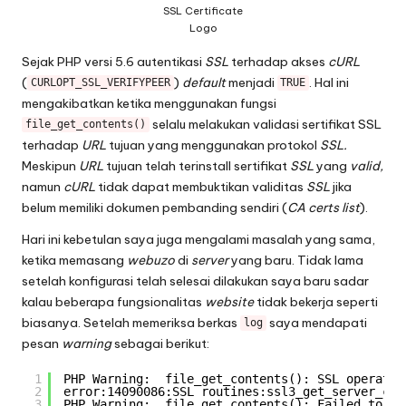
SSL Certificate
Logo
Sejak PHP versi 5.6 autentikasi
SSL
terhadap akses
cURL
(
)
default
menjadi
. Hal ini
CURLOPT_SSL_VERIFYPEER
TRUE
mengakibatkan ketika menggunakan fungsi
selalu melakukan validasi sertifikat SSL
file_get_contents()
terhadap
URL
tujuan yang menggunakan protokol
SSL.
Meskipun
URL
tujuan telah terinstall sertifikat
SSL
yang
valid,
namun
cURL
tidak dapat membuktikan validitas
SSL
jika
belum memiliki dokumen pembanding sendiri (
CA certs list
).
Hari ini kebetulan saya juga mengalami masalah yang sama,
ketika memasang
webuzo
di
server
yang baru. Tidak lama
setelah konfigurasi telah selesai dilakukan saya baru sadar
kalau beberapa fungsionalitas
website
tidak bekerja seperti
biasanya. Setelah memeriksa berkas
saya mendapati
log
pesan
warning
sebagai berikut:
1
PHP Warning:  file_get_contents(): SSL operatio
2
error:14090086:SSL routines:ssl3_get_server_cer
3
PHP Warning:  file_get_contents(): Failed to 
en