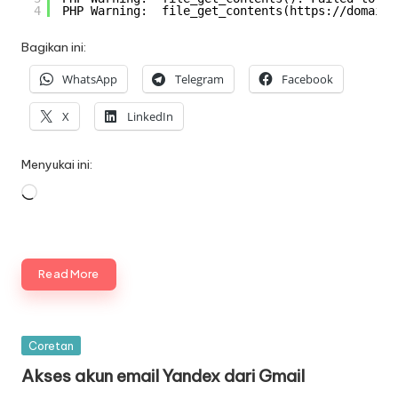
4
PHP Warning:  file_get_contents(https:
//domain
.
Bagikan ini:
WhatsApp
Telegram
Facebook
X
LinkedIn
Menyukai ini:
Memuat...
Read More
Posted
Coretan
in
Akses akun email Yandex dari Gmail