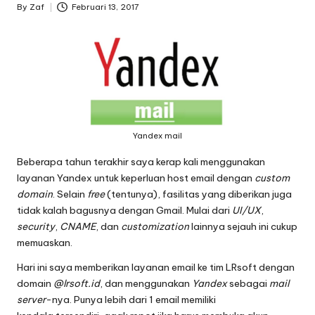
By
Zaf
Februari 13, 2017
Posted
by
Yandex mail
Beberapa tahun terakhir saya kerap kali menggunakan
layanan
Yandex
untuk keperluan host email dengan
custom
domain
. Selain
free
(tentunya), fasilitas yang diberikan juga
tidak kalah bagusnya dengan
Gmail
. Mulai dari
UI/UX
,
security
,
CNAME
, dan
customization
lainnya sejauh ini cukup
memuaskan.
Hari ini saya memberikan layanan email ke
tim LRsoft
dengan
domain
@lrsoft.id
, dan menggunakan
Yandex
sebagai
mail
server
-nya. Punya lebih dari 1 email memiliki