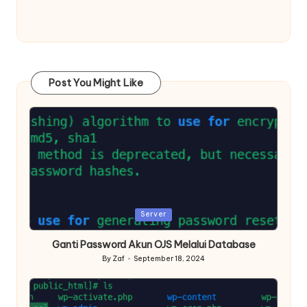
Post You Might Like
Posted
Server
in
Ganti Password Akun OJS Melalui Database
By
Zaf
September 18, 2024
Posted
by