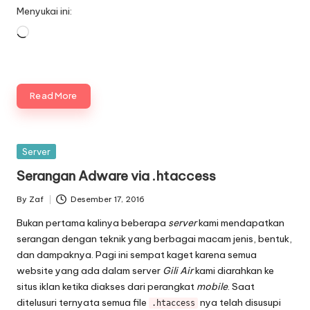
Menyukai ini:
Memuat...
Read More
Posted
Server
in
Serangan Adware via .htaccess
By
Zaf
Desember 17, 2016
Posted
by
Bukan pertama kalinya beberapa
server
kami mendapatkan
serangan dengan teknik yang berbagai macam jenis, bentuk,
dan dampaknya. Pagi ini sempat kaget karena semua
website yang ada dalam server
Gili Air
kami diarahkan ke
situs iklan ketika diakses dari perangkat
mobile
. Saat
ditelusuri ternyata semua file
nya telah disusupi
.htaccess