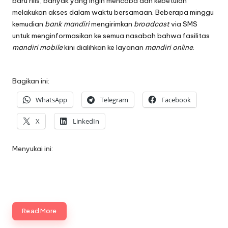
baru rilis, banyak yang ingin mencoba dan kebetulan
melakukan akses dalam waktu bersamaan. Beberapa minggu
kemudian
bank mandiri
mengirimkan
broadcast
via SMS
untuk menginformasikan ke semua nasabah bahwa fasilitas
mandiri mobile
kini dialihkan ke layanan
mandiri online
.
Bagikan ini:
WhatsApp
Telegram
Facebook
X
LinkedIn
Menyukai ini:
Read More