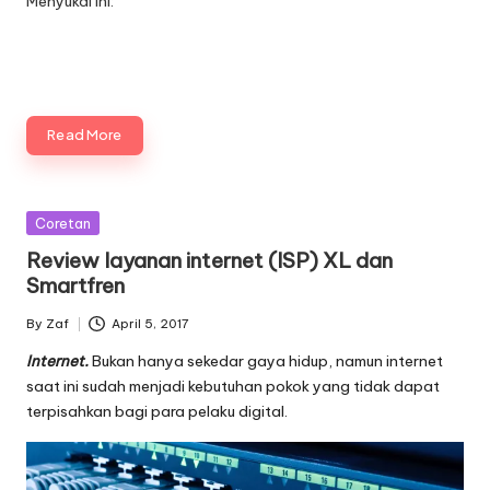
Menyukai ini:
Read More
Posted
Coretan
in
Review layanan internet (ISP) XL dan
Smartfren
By
Zaf
April 5, 2017
Posted
by
Internet.
Bukan hanya sekedar gaya hidup, namun internet
saat ini sudah menjadi kebutuhan pokok yang tidak dapat
terpisahkan bagi para pelaku digital.