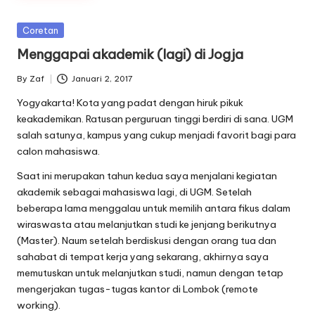
Posted
Coretan
in
Menggapai akademik (lagi) di Jogja
By
Zaf
Januari 2, 2017
Posted
by
Yogyakarta! Kota yang padat dengan hiruk pikuk
keakademikan. Ratusan perguruan tinggi berdiri di sana. UGM
salah satunya, kampus yang cukup menjadi favorit bagi para
calon mahasiswa.
Saat ini merupakan tahun kedua saya menjalani kegiatan
akademik sebagai mahasiswa lagi, di UGM. Setelah
beberapa lama menggalau untuk memilih antara fikus dalam
wiraswasta atau melanjutkan studi ke jenjang berikutnya
(Master). Naum setelah berdiskusi dengan orang tua dan
sahabat di tempat kerja yang sekarang, akhirnya saya
memutuskan untuk melanjutkan studi, namun dengan tetap
mengerjakan tugas-tugas kantor di Lombok (remote
working).