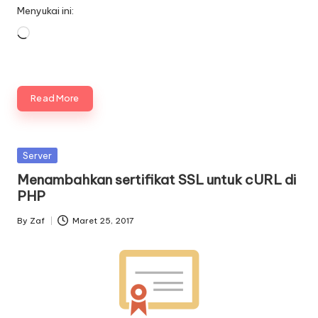
Menyukai ini:
Memuat...
Read More
Posted
Server
in
Menambahkan sertifikat SSL untuk cURL di
PHP
By
Zaf
Maret 25, 2017
Posted
by