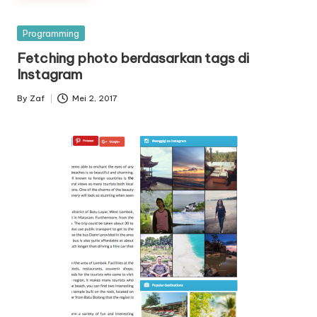
Posted
Programming
in
Fetching photo berdasarkan tags di
Instagram
By
Zaf
Mei 2, 2017
Posted
by