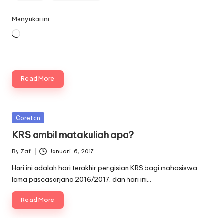
Menyukai ini:
Memuat...
Read More
Posted
Coretan
in
KRS ambil matakuliah apa?
By
Zaf
Januari 16, 2017
Posted
by
Hari ini adalah hari terakhir pengisian KRS bagi mahasiswa
lama pascasarjana 2016/2017, dan hari ini…
Read More