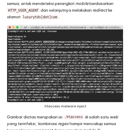
semua, untuk mendeteksi perangkat
mobile
berdasarkan
dan selanjutnya melakukan
redirect
ke
HTTP_USER_AGENT
alamat
.
luxurytds[dot]com
.htaccess malware inject
Gambar diatas merupakan isi
di salah satu
web
.htaccess
yang terinfeksi, kombinasi
regex
hampir mencakup semua