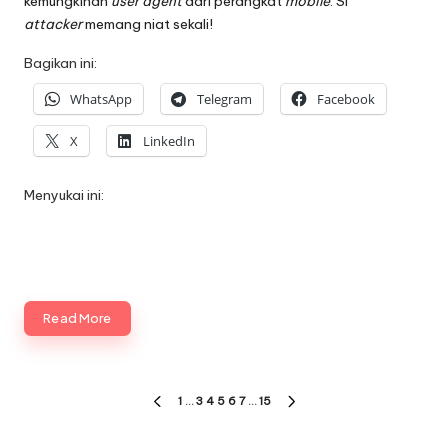
kemungkinan
user agent
dari perangkat
mobile
. Si
attacker
memang niat sekali!
Bagikan ini:
WhatsApp
Telegram
Facebook
X
LinkedIn
Menyukai ini:
Read More
Paginasi
1
…
3
4
5
6
7
…
15
PREVIOUS
NEXT
pos
PAGE
PAGE