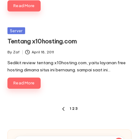
Read More
Posted
Server
in
Tentang x10hosting.com
By
Zaf
April 18, 2011
Posted
by
Sedikit review tentang x10hosting.com, yaitu layanan free
hosting dimana situs ini bernaung. sampai saat ini…
Read More
Paginasi
1
2
3
PREVIOUS
pos
PAGE