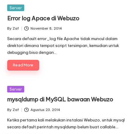
Posted
Server
in
Error log Apace di Webuzo
By
Zaf
November 8, 2014
Posted
by
Secara default error_log file Apache tidak muncul dalam
direktori dimana tempat script tersimpan, kemudian untuk
debugging bisa dengan…
Read More
Posted
Server
in
mysqldump di MySQL bawaan Webuzo
By
Zaf
Agustus 23, 2014
Posted
by
Ketika pertama kali melakukan instalasi Webuzo, untuk mysql
secara default perintah mysqldump belum buat callable…