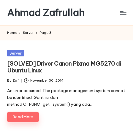
Ahmad Zafrullah
Skip
to
Work
content
to
Home
Server
Page 3
Learn
is
better
Posted
Server
than
in
[SOLVED] Driver Canon Pixma MG5270 di
Learn
Ubuntu Linux
how
to
By
Zaf
November 30, 2014
Work
Posted
by
An error occurred. The package management system cannot
be identified. Ganti isi dari
method C_FUNC_get_system() yang ada…
Read More