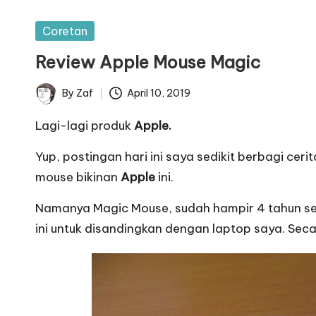
Posted
Coretan
in
Review Apple Mouse Magic
By
Zaf
April 10, 2019
Posted
by
Lagi-lagi produk
Apple.
Yup, postingan hari ini saya sedikit berbagi c
mouse bikinan
Apple
ini.
Namanya
Magic Mouse
, sudah hampir 4 tahun se
ini untuk disandingkan dengan
laptop saya
. Sec