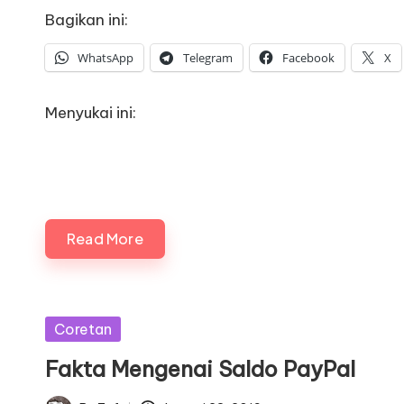
Bagikan ini:
WhatsApp
Telegram
Facebook
X
Menyukai ini:
Read More
Posted
Coretan
in
Fakta Mengenai Saldo PayPal