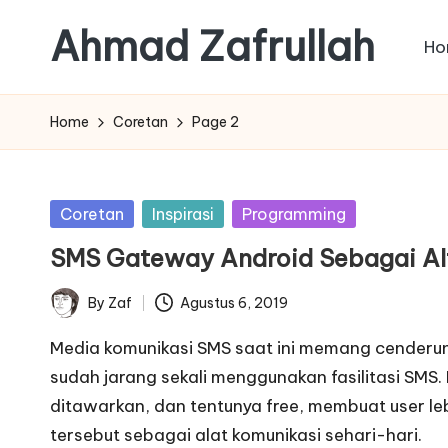
Ahmad Zafrullah
Ho
Skip
to
Work
content
to
Home
Coretan
Page 2
Learn
is
better
Posted
Coretan
Inspirasi
Programming
than
in
SMS Gateway Android Sebagai Al
Learn
how
By
Zaf
Agustus 6, 2019
Posted
to
by
Work
Media komunikasi SMS saat ini memang cenderun
sudah jarang sekali menggunakan fasilitasi SMS.
ditawarkan, dan tentunya free, membuat user le
tersebut sebagai alat komunikasi sehari-hari.